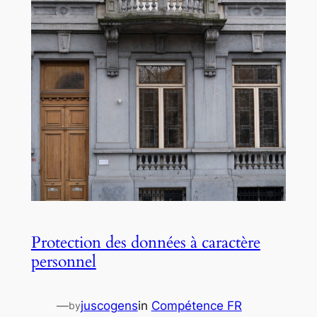
Protection des données à caractère
personnel
—
juscogens
in
Compétence FR
by