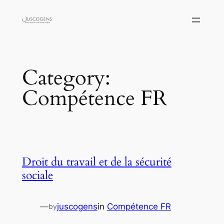
Skip
to
content
Category:
Compétence FR
Droit du travail et de la sécurité
sociale
—
juscogens
in
Compétence FR
by