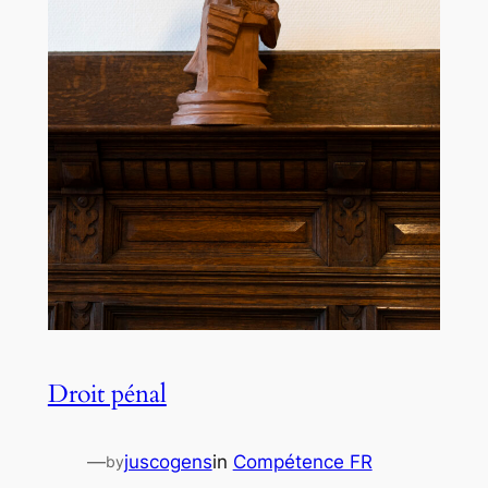
Droit pénal
—
juscogens
in
Compétence FR
by