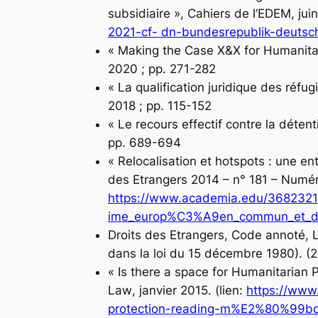
subsidiaire »,
Cahiers de l’EDEM
, jui
2021-cf- dn-bundesrepublik-deutsc
« Making the Case X&X for Humanitar
2020 ; pp. 271-282
« La qualification juridique des réfug
2018 ; pp. 115-152
« Le recours effectif contre la déten
pp. 689-694
« Relocalisation et hotspots : une e
des Etrangers
2014 – n° 181 – Numéro
https://www.academia.edu/3682321
ime_europ%C3%A9en_commun_et_de
Droits des Etrangers, Code annoté, L
dans la loi du 15 décembre 1980). (
« Is there a space for Humanitarian 
Law
, janvier 2015. (lien:
https://www
protection-reading-m%E2%80%99bo