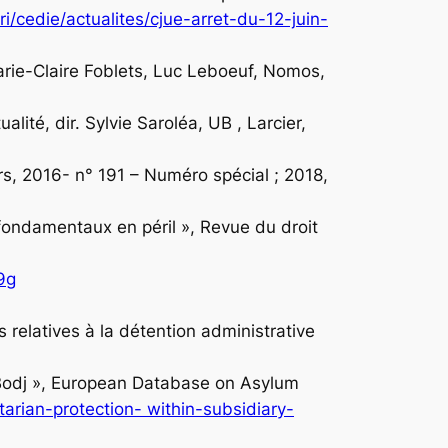
uri/cedie/actualites/cjue-arret-du-12-juin-
Marie-Claire Foblets, Luc Leboeuf, Nomos,
ualité, dir. Sylvie Saroléa, UB , Larcier,
rs
, 2016- n° 191 – Numéro spécial ; 2018,
 fondamentaux en péril »,
Revue du droit
9g
relatives à la détention administrative
Bodj »,
European Database on Asylum
rian-protection- within-subsidiary-