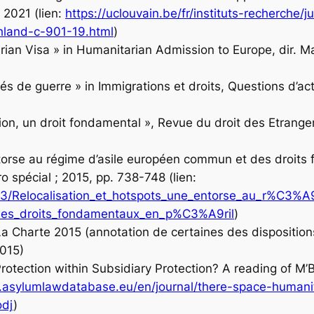
n 2021 (lien:
https://uclouvain.be/fr/instituts-recherche/j
hland-c-901-19.html
)
ian Visa » in
Humanitarian Admission to Europe
, dir. 
iés de guerre » in
Immigrations et droits
, Questions d’act
tion, un droit fondamental »,
Revue du droit des Etrange
ntorse au régime d’asile européen commun et des droits
 spécial ; 2015, pp. 738-748 (lien:
3/Relocalisation_et_hotspots_une_entorse_au_r%C3%A
s_droits_fondamentaux_en_p%C3%A9ril
)
a Charte 2015 (annotation de certaines des dispositions 
2015)
Protection within Subsidiary Protection? A reading of M’
.asylumlawdatabase.eu/en/journal/there-space-humanita
dj
)