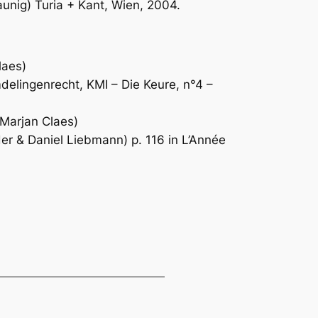
aunig) Turia + Kant, Wien, 2004.
laes)
delingenrecht, KMI – Die Keure, n°4 –
 Marjan Claes)
der & Daniel Liebmann) p. 116 in
L’Année