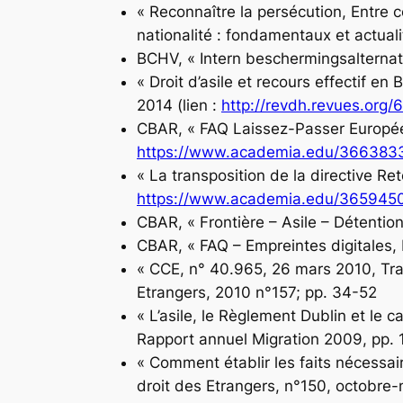
« Reconnaître la persécution, Entre
nationalité : fondamentaux et actuali
BCHV, « Intern beschermingsalternat
« Droit d’asile et recours effectif e
2014 (lien :
http://revdh.revues.org/
CBAR, « FAQ Laissez-Passer Europée
https://www.academia.edu/366383
« La transposition de la directive Re
https://www.academia.edu/36594503/
CBAR, « Frontière – Asile – Détentio
CBAR, « FAQ – Empreintes digitales,
« CCE, n° 40.965, 26 mars 2010, Trans
Etrangers
, 2010 n°157; pp. 34-52
« L’asile, le Règlement Dublin et le c
Rapport annuel Migration 2009, pp.
« Comment établir les faits nécessai
droit des Etrangers
, n°150, octobr