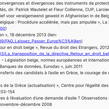
 convergences et divergences des instruments de protect
tés
, dir. Patrick Wautelet et Fleur Collienne, CUP, Larc
ief voor veralgemeend geweld in Afghanistan in de Belg
n Belgique : Procédure accélérée, mais pas amputée »,
La 
600
)
n », 18 décembre 2013 (lien:
39/FAQ_Laissez_Passer_Europ%C3%A9en
)
tour en droit belge »,
Revue du droit des Etrangers
, 2012
La_transposition_de_la_directive_Retour_en_droit_be
n – Législation belge, normes européennes et internation
 Banques de données, Eurodac », juin 2011
ferts des candidats à l’asile en Grèce, le courage de di
as de la Grèce (actualisation) »,
Centre pour l’égalité des
 153-154
res à l’évaluation d’une demande d’asile ? Observations 
e-novembre-décembre 2008