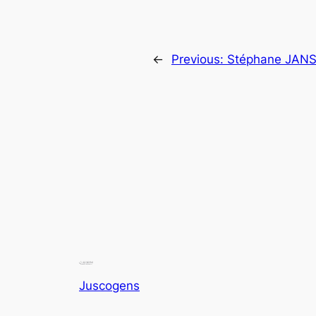
←
Previous:
Stéphane JAN
Juscogens