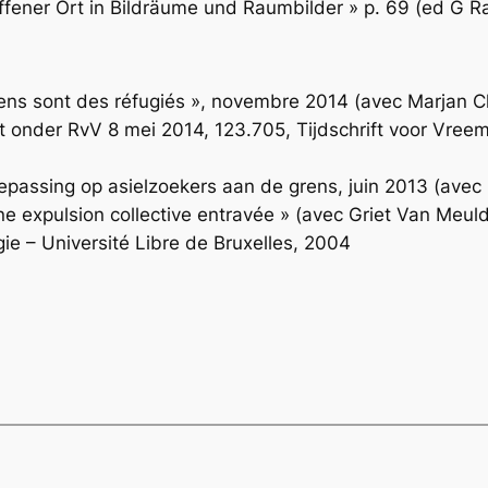
ffener Ort in Bildräume und Raumbilder » p. 69 (ed G R
iens sont des réfugiés », novembre 2014 (avec Marjan C
t onder RvV 8 mei 2014, 123.705, Tijdschrift voor Vreem
passing op asielzoekers aan de grens, juin 2013 (avec
une expulsion collective entravée » (avec Griet Van Meul
gie – Université Libre de Bruxelles, 2004