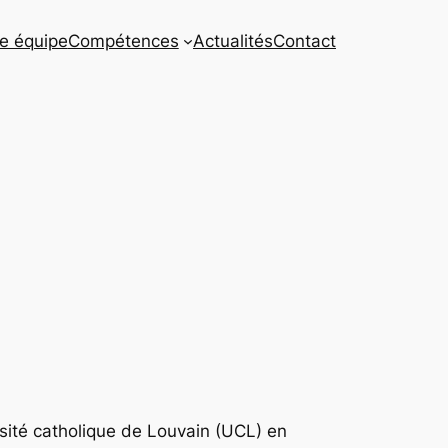
e équipe
Compétences
Actualités
Contact
rsité catholique de Louvain (UCL) en