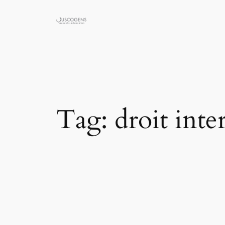
Skip
to
content
Tag:
droit inte