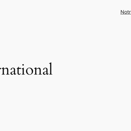
Notr
rnational