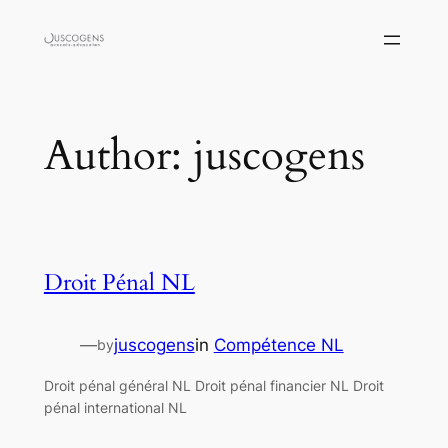
Skip
to
content
Author:
juscogens
Droit Pénal NL
—
juscogens
in
Compétence NL
by
Droit pénal général NL Droit pénal financier NL Droit
pénal international NL