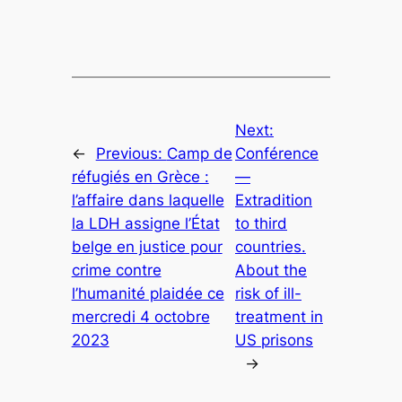
Next:
←
Previous:
Camp de
Conférence
réfugiés en Grèce :
—
l’affaire dans laquelle
Extradition
la LDH assigne l’État
to third
belge en justice pour
countries.
crime contre
About the
l’humanité plaidée ce
risk of ill-
mercredi 4 octobre
treatment in
2023
US prisons
→